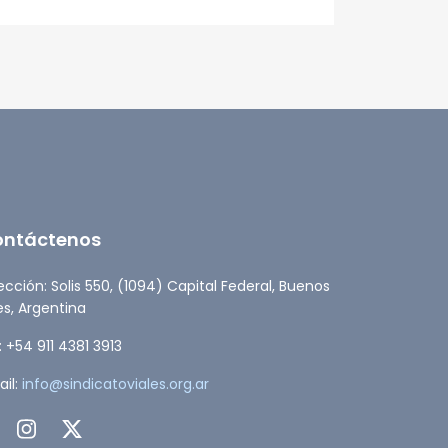
ESTADO
ontáctenos
ección: Solis 550, (1094) Capital Federal, Buenos
es, Argentina
: +54 911 4381 3913
il:
info@sindicatoviales.org.ar