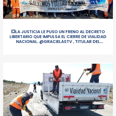
💥LA JUSTICIA LE PUSO UN FRENO AL DECRETO
LIBERTARIO QUE IMPULSA EL CIERRE DE VIALIDAD
NACIONAL. @GRACIELASTV , TITULAR DEL
@SOMOSSTV ASEGURÓ QUE ES NECESARIO QUE
EL CONGRESO REVIERTA LA DECISIÓN DE MILEI Y
LLAMÓ A LOS TRABAJADORES A SEGUIR CON LA
LUCHA.