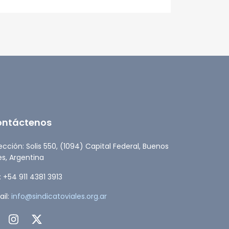
ESTADO
ontáctenos
ección: Solis 550, (1094) Capital Federal, Buenos
es, Argentina
: +54 911 4381 3913
il:
info@sindicatoviales.org.ar