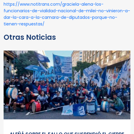
https://www.notitrans.com/graciela-alena-los-
funcionarios-de-vialidad-nacional-de-milei-no-vinieron-a-
dar-la-cara-a-la-camara-de-diputados-porque-no-
tienen-respuestas/
Otras Noticias