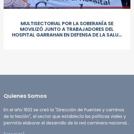
MULTISECTORIAL POR LA SOBERANÍA SE
MOVILIZÓ JUNTO A TRABAJADORES DEL
HOSPITAL GARRAHAN EN DEFENSA DE LA SALUD
PUBLICA, LOS SALARIOS Y EL ESTADO
Quienes Somos
En el año 1932 se creó la "Dirección de Puentes y caminos
de la Nación", el sector que establecía las políticas viales y
permitía elaborar el desarrollo de la red caminera nacional...