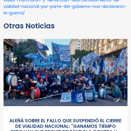
viales-marcharon-y-denuncian-desmantelamiento-de-
vialidad-nacional-por-parte-del-gobierno-nos-declararon-
la-guerra/
Otras Noticias
ALEÑÁ SOBRE EL FALLO QUE SUSPENDIÓ EL CIERRE
DE VIALIDAD NACIONAL: "GANAMOS TIEMPO