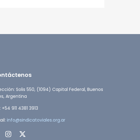
ESTADO
ontáctenos
ección: Solis 550, (1094) Capital Federal, Buenos
es, Argentina
: +54 911 4381 3913
il:
info@sindicatoviales.org.ar