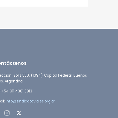
ESTADO
ontáctenos
ección: Solis 550, (1094) Capital Federal, Buenos
es, Argentina
: +54 911 4381 3913
il:
info@sindicatoviales.org.ar