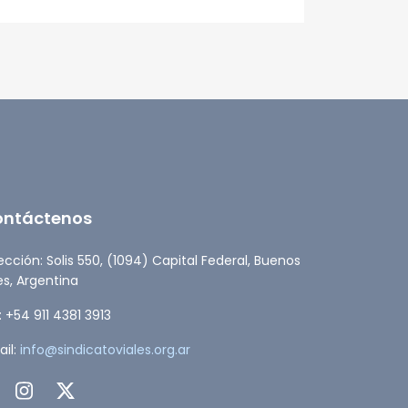
ESTADO
ontáctenos
ección: Solis 550, (1094) Capital Federal, Buenos
es, Argentina
: +54 911 4381 3913
il:
info@sindicatoviales.org.ar