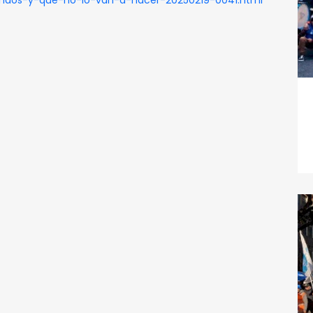
ondos-y-que-no-lo-van-a-hacer-20250219-0041.html