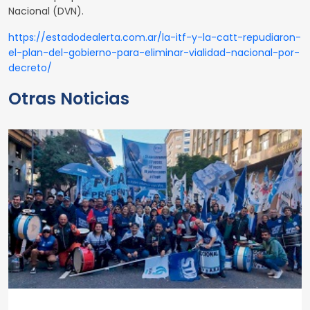
Nacional (DVN).
https://estadodealerta.com.ar/la-itf-y-la-catt-repudiaron-
el-plan-del-gobierno-para-eliminar-vialidad-nacional-por-
decreto/
Otras Noticias