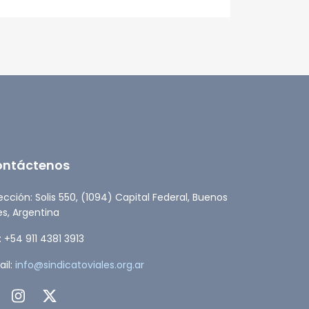
ESTADO
ontáctenos
ección: Solis 550, (1094) Capital Federal, Buenos
es, Argentina
: +54 911 4381 3913
il:
info@sindicatoviales.org.ar