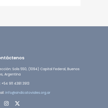
ESTADO
ontáctenos
ección: Solis 550, (1094) Capital Federal, Buenos
es, Argentina
: +54 911 4381 3913
il:
info@sindicatoviales.org.ar