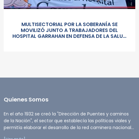
MULTISECTORIAL POR LA SOBERANÍA SE
MOVILIZÓ JUNTO A TRABAJADORES DEL
HOSPITAL GARRAHAN EN DEFENSA DE LA SALUD
PUBLICA, LOS SALARIOS Y EL ESTADO
Quienes Somos
En el año 1932 se creó la "Dirección de Puentes y caminos
de la Nación", el sector que establecía las políticas viales y
permitía elaborar el desarrollo de la red caminera nacional...