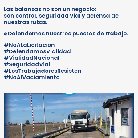
Las balanzas no son un negocio:
son control, seguridad vial y defensa de
nuestras rutas.
✊ Defendemos nuestros puestos de trabajo.
#NoALaLicitación
#DefendamosVialidad
#VialidadNacional
#SeguridadVial
#LosTrabajadoresResisten
#NoAlVaciamiento